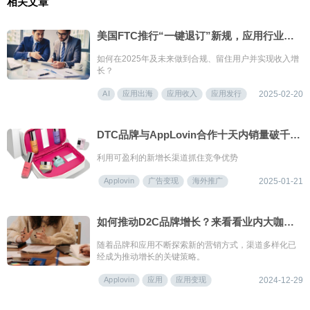
相关文章
美国FTC推行“一键退订”新规，应用行业如何应对？
如何在2025年及未来做到合规、留住用户并实现收入增
长？
AI
应用出海
应用收入
应用发行
2025-02-20
DTC品牌与AppLovin合作十天内销量破千，超额达成ROAS目标！
利用可盈利的新增长渠道抓住竞争优势
Applovin
广告变现
海外推广
2025-01-21
如何推动D2C品牌增长？来看看业内大咖怎么说
随着品牌和应用不断探索新的营销方式，渠道多样化已
经成为推动增长的关键策略。
Applovin
应用
应用变现
2024-12-29