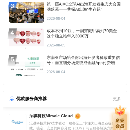
第一届AIXC全球AI出海开发者生态大会圆
满落幕——共探AI出海“生存题”
2026-08-04
成本不到10块，一副穿戴甲卖到70美金，
这个独立站年入3000万
2026-08-05
东南亚市场给金融出海开发者释放重要信
号：垂直细分场景或成金融App付费增长
点？
2026-08-04
优质服务商推荐
更多
沄骐科技Miracle Cloud
沄骐科技秉持“技术驱动，服务至上”专注为出海企业提供高
效、稳定、安全的内容分发（CDN）与云服务解决方案，是