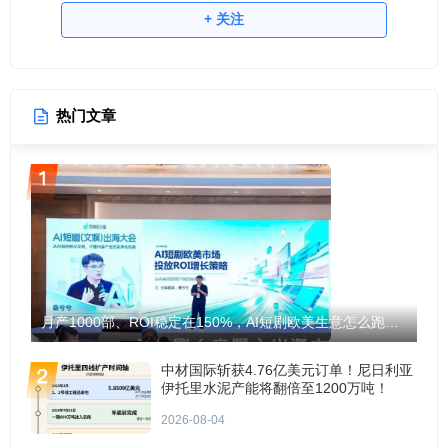
+ 关注
热门文章
月产1000部、ROI稳定在150%，AI短剧欧美生意怎么跑通？
中材国际斩获4.76亿美元订单！尼日利亚
伊托里水泥产能将翻倍至1200万吨！
2026-08-04