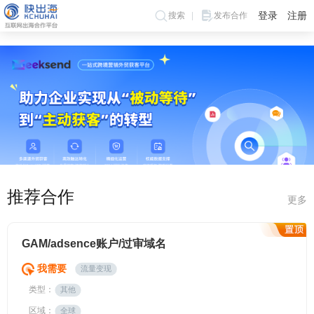
登录
注册
搜索
发布合作
推荐合作
更多
GAM/adsence账户/过审域名
我需要
流量变现
类型：
其他
区域：
全球