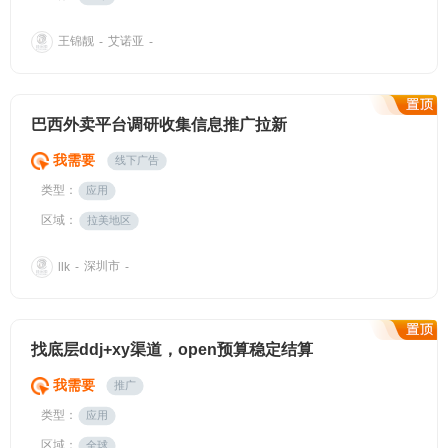
王锦靓
艾诺亚
-
-
巴西外卖平台调研收集信息推广拉新
我需要
线下广告
类型：
应用
区域：
拉美地区
深圳市
llk
-
-
找底层ddj+xy渠道，open预算稳定结算
我需要
推广
类型：
应用
区域：
全球