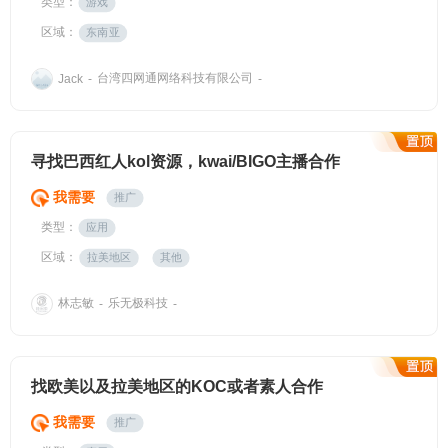
类型：
游戏
区域：
东南亚
台湾四网通网络科技有限公司
Jack
-
-
寻找巴西红人kol资源，kwai/BIGO主播合作
我需要
推广
类型：
应用
区域：
拉美地区
其他
林志敏
乐无极科技
-
-
找欧美以及拉美地区的KOC或者素人合作
我需要
推广