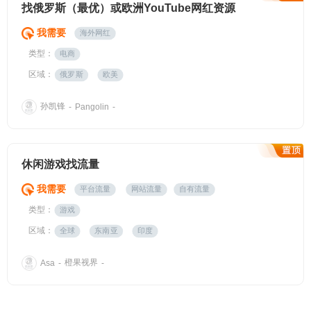
找俄罗斯（最优）或欧洲YouTube网红资源
我需要
海外网红
类型：
电商
区域：
俄罗斯
欧美
孙凯锋
-
Pangolin
-
休闲游戏找流量
我需要
平台流量
网站流量
自有流量
类型：
游戏
区域：
全球
东南亚
印度
橙果视界
Asa
-
-