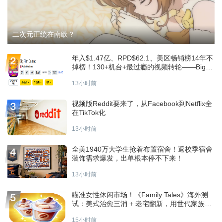
二次元正统在南欧？
年入$1.47亿、RPD$62.1、美区畅销榜14年不
掉榜！130+机台+最过瘾的视频转轮——Big
Fish Casino深度分析
13小时前
视频版Reddit要来了，从Facebook到Netflix全
在TikTok化
13小时前
全美1940万大学生抢着布置宿舍！返校季宿舍
装饰需求爆发，出单根本停不下来！
13小时前
瞄准女性休闲市场！《Family Tales》海外测
试：美式治愈三消 + 老宅翻新，用世代家族故
事打造差异化
15小时前