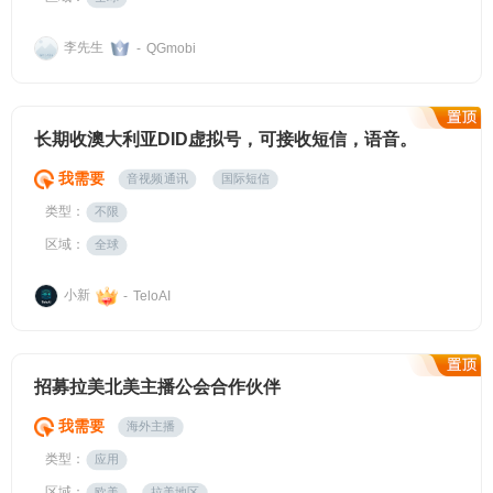
李先生
-
QGmobi
长期收澳大利亚DID虚拟号，可接收短信，语音。
我需要
音视频通讯
国际短信
类型：
不限
区域：
全球
小新
-
TeloAI
招募拉美北美主播公会合作伙伴
我需要
海外主播
类型：
应用
区域：
欧美
拉美地区