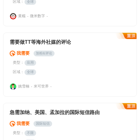
区域：
全球
黄糯
微米数字
-
-
需要做TT等海外社媒的评论
我需要
加粉&评论
类型：
应用
区域：
全球
姚雪楠
米可世界
-
-
急需加纳、美国、孟加拉的国际短信路由
我需要
国际短信
类型：
不限