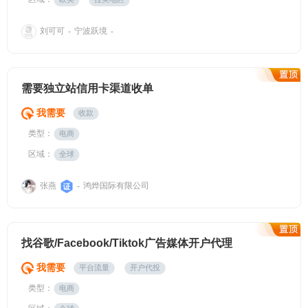
刘可可
宁波跃境
-
-
需要独立站信用卡渠道收单
我需要
收款
类型：
电商
区域：
全球
张燕
鸿烨国际有限公司
-
找谷歌/Facebook/Tiktok广告媒体开户代理
我需要
平台流量
开户代投
类型：
电商