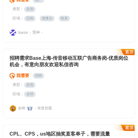
类型：
应用
区域：
日韩
港澳台
欧美
雷神
Aaron
-
-
招聘需求Base上海-传音移动互联广告商务岗-优质岗位
机会，有意向朋友欢迎私信咨询
我需要
招聘
类型：
应用
区域：
全球
余帅
传音控股
-
CPL、CPS，us地区抽奖直客单子，需要流量