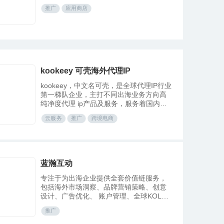
推广
应用商店
kookeey 可壳海外代理IP
kookeey，中文名可壳，是全球代理IP行业
第一梯队企业，主打不同出海业务方向高
纯净度代理 ip产品及服务，服务着国内众
多跨境电商等互联网出海企业，拥有《中
云服务
推广
跨境电商
华人民共和国增值电信业务许可证》且已
通过ISP、IDC、支付宝、微信支付等业务
核心认证，工信部备案，合法合规经营。
蓝瀚互动
专注于为出海企业提供全套价值链服务，
包括海外市场洞察、品牌营销策略、创意
设计、广告优化、 账户管理、全球KOL营
销、粉丝页运营等一站式整合营销服务，
推广
满足出海广告主的多元化需求。