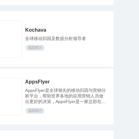
Kochava
全球移动归因及数据分析领导者
追踪统计
AppsFlyer
AppsFlyer是全球领先的移动归因与营销分
析平台，帮助世界各地的应用营销人员做
出更好的决策，AppsFlyer是一家总部在以
色列的创业公司，专注于移动广告效果监
追踪统计
控和数据分析。基于几家第三方公司的评
估，我们占据了国内移动互联网出海80%
的市场份额。