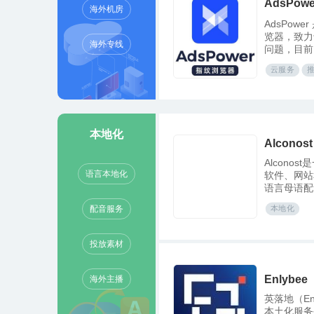
AdsPow
海外机房
AdsPow
览器，致力
海外专线
问题，目前
供独特的指
云服务
化、高效的
境保驾护航
本地化
Alconost
Alcono
语言本地化
软件、网站
语言母语配
视频制作等
配音服务
本地化
投放素材
Enlybee
海外主播
英落地（E
本土化服务