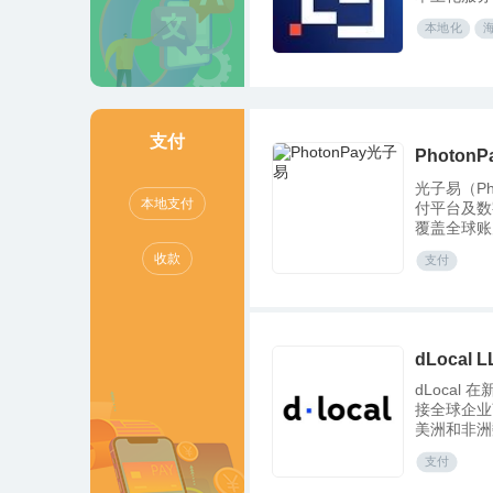
本地化
支付
Photon
光子易（Ph
本地支付
付平台及数
覆盖全球账
球分发、汇
收款
支付
致力于为全
化支付解决
dLocal L
dLocal
接全球企业
美洲和非洲
过“一站式 
支付
个平台和一
多个本地实