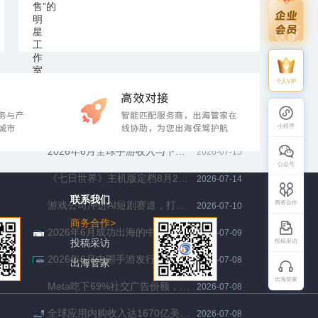
个人VIP
短剧出海，钱在“蒸发”
2026-07-21
DoorDash和西门子正在用中国AI降本，全球AI市场正在分层
2026-07-16
小程序
2026年6月全球手游收入与下载量排行榜TOP10
2026-07-15
公众号
《七日世界》主机版定档8月26日：一款国产SOC游戏如何用两年时间证明“长线”不是伪命题
2026-07-14
联系我们
商务合作
游戏公司冲进AI短剧赛道，打的不是内容战，是流量战
2026-07-10
商务合作
>
2026年6月成功出海的中国手游 -《杖剑传说》登顶收入增长榜，《鸣潮》联动《赛博朋克》持续推高海外收入
2026-07-09
投稿采访
>
投稿采访
2026年6月中国手游发行商全球收入排行榜
2026-07-08
出海管家
>
出海管家
Meta吃下69%社交广告份额，TikTok降至12.7%：AI正在接管手游买量的决策权
2026-07-08
全球应用内购收入达1670亿美元，再创历史新高，AI驱动移动生态迈向新阶段
2026-07-08