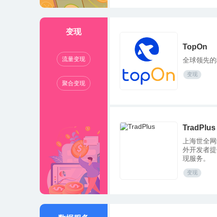
送付款并在
变现
TopOn
流量变现
全球领先的
变现
聚合变现
TradPlus
上海世全网
外开发者提
现服务。
变现