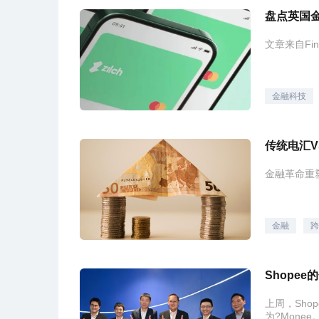
盘点英国金
文章来自Fint
金融科技
金融革命重
金融
跨
Shope
上周，Sho
为?Monee