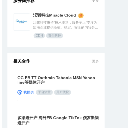
服务商推荐
更多
沄骐科技Miracle Cloud
沄骐科技秉持“技术驱动，服务至上”专注为
出海企业提供高效、稳定、安全的内容分发
（CDN）与云服务解决方案，是全球边缘
CDN
安全防护
云领导者Fastly中国区首个合作伙伴。团队
由业内资深专家组成，拥有大规模分布式架
构服务经验，提供全流程技术支持与定制化
方案，曾服务腾讯、快手、网易、Temu、
米哈游、华为等知名企业。
相关合作
更多
GG FB TT Outbrain Taboola MSN Yahoo
line等媒体开户
我提供
平台流量
开户代投
多渠道开户 海外FB Google TikTok 俄罗斯渠
道开户