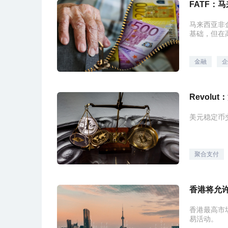
FATF：
马来西亚非
基础，但在
金融
企
Revol
美元稳定币交
聚合支付
香港将允
香港最高市
易活动。