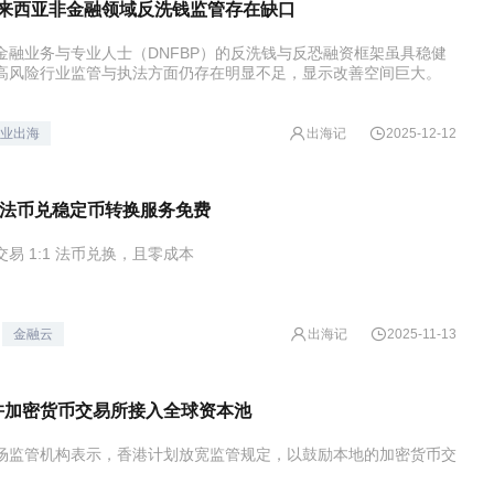
马来西亚非金融领域反洗钱监管存在缺口
金融业务与专业人士（DNFBP）的反洗钱与反恐融资框架虽具稳健
高风险行业监管与执法方面仍存在明显不足，显示改善空间巨大。
出海记
业出海
2025-12-12
ut：法币兑稳定币转换服务免费
易 1:1 法币兑换，且零成本
出海记
金融云
2025-11-13
许加密货币交易所接入全球资本池
场监管机构表示，香港计划放宽监管规定，以鼓励本地的加密货币交