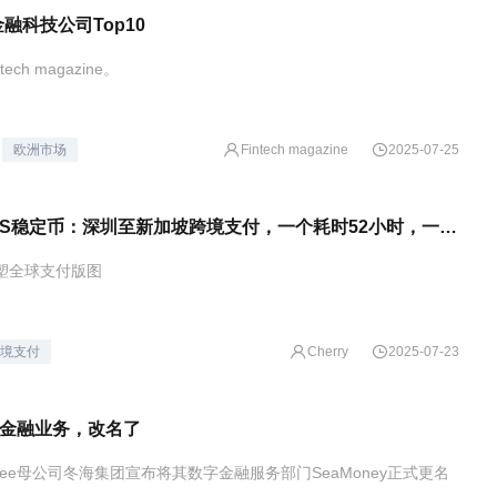
融科技公司Top10
ech magazine。
欧洲市场
Fintech magazine
2025-07-25
传统电汇VS稳定币：深圳至新加坡跨境支付，一个耗时52小时，一个仅需2秒
塑全球支付版图
境支付
Cherry
2025-07-23
e的金融业务，改名了
pee母公司冬海集团宣布将其数字金融服务部门SeaMoney正式更名
。