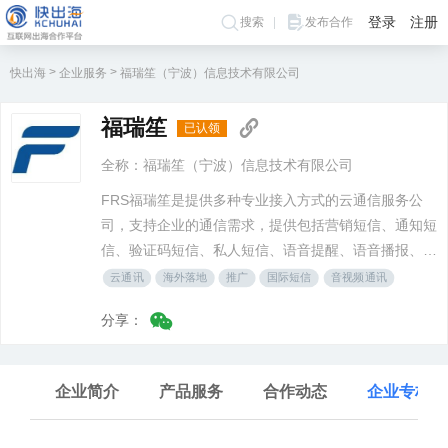
登录
注册
搜索
发布合作
>
>
快出海
企业服务
福瑞笙（宁波）信息技术有限公司
福瑞笙
已认领
全称：福瑞笙（宁波）信息技术有限公司
FRS福瑞笙是提供多种专业接入方式的云通信服务公
司，支持企业的通信需求，提供包括营销短信、通知短
信、验证码短信、私人短信、语音提醒、语音播报、语
音验证、私人语音、邮件服务、社交媒体服务等等，我
云通讯
海外落地
推广
国际短信
音视频通讯
们致力于为客户提供个性化的专属服务，拥有多样化的
分享：
通信产品可供客户自主选择，多类型的需求在FRS都能
得到满足。
企业简介
产品服务
合作动态
企业专栏