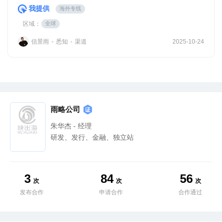
我提供
海外专线
区域：
全球
信景雨
悉知
渠道
-
-
2025-10-24
雨略公司
朱华杰 - 经理
研发、发行、金融、独立站
3
84
56
次
次
次
发布合作
申请合作
合作通过