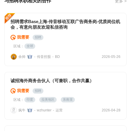
与招聘求职相关的合作
更多 >
招聘需求Base上海-传音移动互联广告商务岗-优质岗位机
会，有意向朋友欢迎私信咨询
我需要
招聘
区域：
全球
余帅
传音控股
-
-
BD
2026-05-26
诚招海外商务合伙人（可兼职，合作共赢）
我需要
招聘
区域：
印度
拉美地区
东南亚
疯牛
运营
-
wzhunter
-
2026-04-28