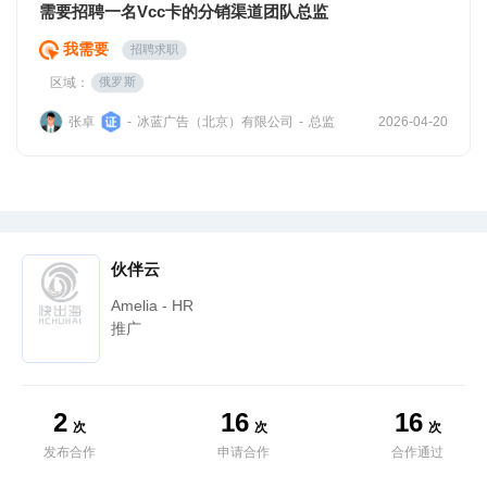
需要招聘一名Vcc卡的分销渠道团队总监
我需要
招聘求职
区域：
俄罗斯
张卓
冰蓝广告（北京）有限公司
总监
-
-
2026-04-20
伙伴云
Amelia - HR
推广
2
16
16
次
次
次
发布合作
申请合作
合作通过