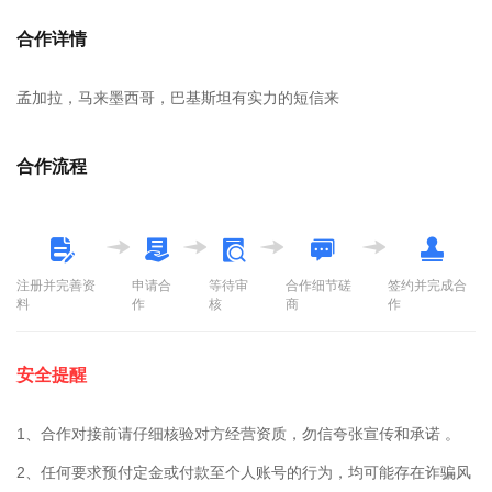
合作详情
孟加拉，马来墨西哥，巴基斯坦有实力的短信来
合作流程
注册并完善资
申请合
等待审
合作细节磋
签约并完成合
料
作
核
商
作
安全提醒
1、合作对接前请仔细核验对方经营资质，勿信夸张宣传和承诺 。
2、任何要求预付定金或付款至个人账号的行为，均可能存在诈骗风