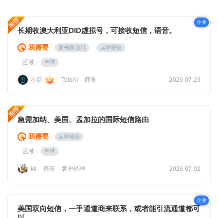
企业
长期收澳大利亚DID虚拟号，可接收短信，语音。
我需要
音视频通讯
国际短信
区域：
全球
小新
商务
-
TeloAI
-
2026-07-23
急需加纳、美国、孟加拉的国际短信路由
我需要
国际短信
区域：
全球
葵芳
客户经理
kk
-
-
2026-07-02
企业
美国双向短信，一手通道商来联系，或者能引流通道都可
以