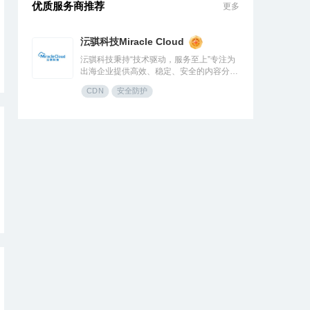
优质服务商推荐
更多
沄骐科技Miracle Cloud
沄骐科技秉持“技术驱动，服务至上”专注为
出海企业提供高效、稳定、安全的内容分发
（CDN）与云服务解决方案，是全球边缘
CDN
安全防护
云领导者Fastly中国区首个合作伙伴。团队
由业内资深专家组成，拥有大规模分布式架
构服务经验，提供全流程技术支持与定制化
方案，曾服务腾讯、快手、网易、Temu、
米哈游、华为等知名企业。