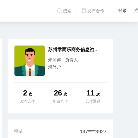
登录
搜索
发布合作
苏州学而乐商务信息咨询有限公司
朱师傅 - 负责人
海外户
2
26
11
次
次
次
发布合作
申请合作
合作通过
电话：
137****3927