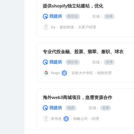
提供shopify独立站建站，优化
我提供
区域：
独立站
全球
麦炽跨境
大客户经理
Ivy
-
-
专业代投金融、股票、翡翠、兼职、球衣
我提供
区域：
独立站
全球
谷歌大中华区
销售经理
Hugo
-
-
海外web3商城项目，急需资源合作
我提供
区域：
电商
全球
朱华杰
雨略公司
经理
-
-