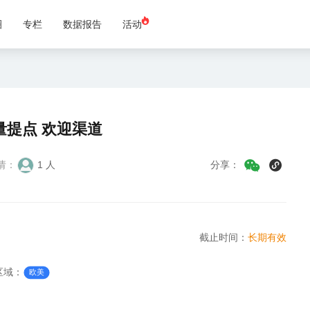
圈
专栏
数据报告
活动
量提点 欢迎渠道
请：
1 人
分享：
截止时间：
长期有效
区域：
欧美