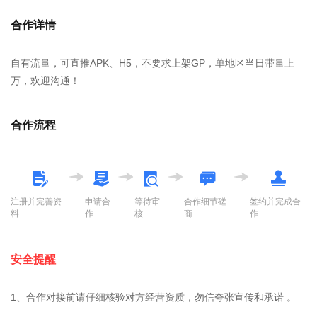
合作详情
自有流量，可直推APK、H5，不要求上架GP，单地区当日带量上
万，欢迎沟通！
合作流程
注册并完善资
申请合
等待审
合作细节磋
签约并完成合
料
作
核
商
作
安全提醒
1、合作对接前请仔细核验对方经营资质，勿信夸张宣传和承诺 。