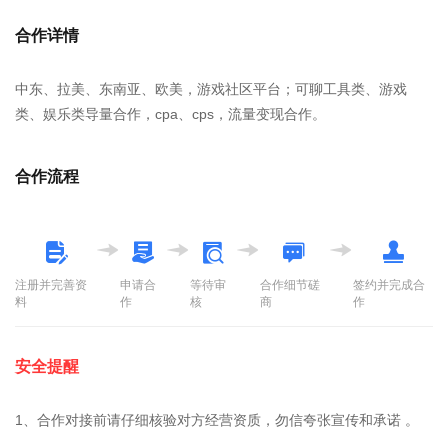
合作详情
中东、拉美、东南亚、欧美，游戏社区平台；可聊工具类、游戏
类、娱乐类导量合作，cpa、cps，流量变现合作。
合作流程
注册并完善资
申请合
等待审
合作细节磋
签约并完成合
料
作
核
商
作
安全提醒
1、合作对接前请仔细核验对方经营资质，勿信夸张宣传和承诺 。