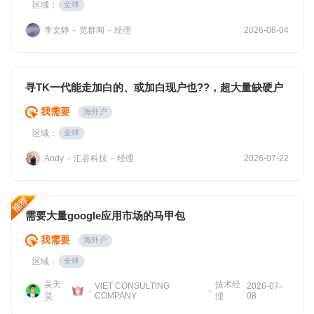
区域：
全球
李文静
览群闻
经理
-
-
2026-08-04
寻TK一代能走加白的、或加白现户也??，超大量缺硬户
我需要
海外户
区域：
全球
汇谷科技
经理
Andy
-
-
2026-07-22
需要大量google应用市场的马甲包
我需要
海外户
区域：
全球
吴天
技术经
VIET CONSULTING
2026-07-
-
-
COMPANY
08
昊
理