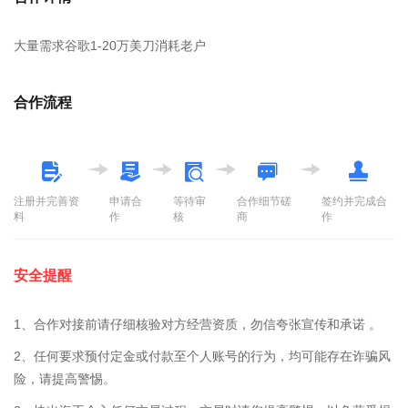
大量需求谷歌1-20万美刀消耗老户
合作流程
注册并完善资
申请合
等待审
合作细节磋
签约并完成合
料
作
核
商
作
安全提醒
1、合作对接前请仔细核验对方经营资质，勿信夸张宣传和承诺 。
2、任何要求预付定金或付款至个人账号的行为，均可能存在诈骗风
险，请提高警惕。