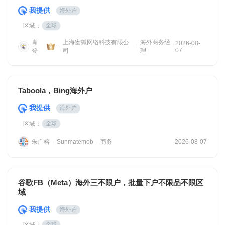
我提供
海外户
区域：
全球
肖
上海宏狐网络科技有限公
海外商务经
2026-08-
-
-
07
登
司
理
Taboola，Bing海外户
我提供
海外户
区域：
全球
朱广榕
商务
-
Sunmatemob
-
2026-08-07
谷歌FB（Meta）海外三不限户，批量下户不限品不限区
域
我提供
海外户
区域：
全球