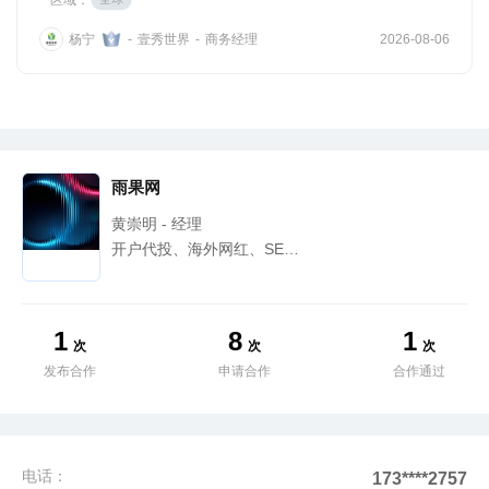
杨宁
壹秀世界
商务经理
-
-
2026-08-06
雨果网
黄崇明 - 经理
开户代投、海外网红、SEO、达人
1
8
1
次
次
次
发布合作
申请合作
合作通过
电话：
173****2757