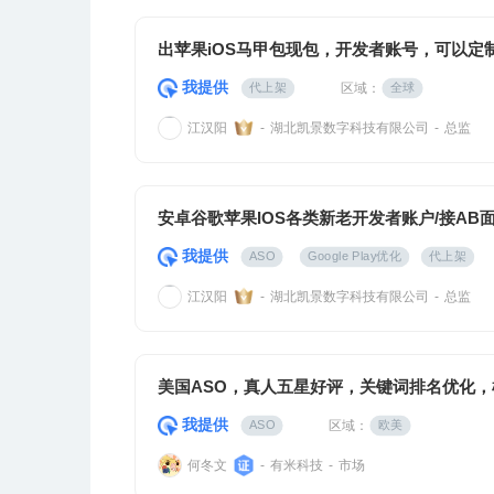
出苹果iOS马甲包现包，开发者账号，可以定
我提供
区域：
代上架
全球
江汉阳
湖北凯景数字科技有限公司
总监
-
-
安卓谷歌苹果IOS各类新老开发者账户/接AB
我提供
ASO
Google Play优化
代上架
江汉阳
湖北凯景数字科技有限公司
总监
-
-
美国ASO，真人五星好评，关键词排名优化
我提供
区域：
ASO
欧美
何冬文
有米科技
市场
-
-