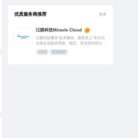
优质服务商推荐
更多
沄骐科技Miracle Cloud
沄骐科技秉持“技术驱动，服务至上”专注为
出海企业提供高效、稳定、安全的内容分发
（CDN）与云服务解决方案，是全球边缘
CDN
安全防护
云领导者Fastly中国区首个合作伙伴。团队
由业内资深专家组成，拥有大规模分布式架
构服务经验，提供全流程技术支持与定制化
方案，曾服务腾讯、快手、网易、Temu、
米哈游、华为等知名企业。