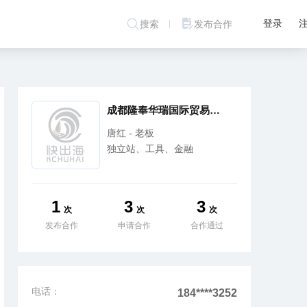
登录
搜索
发布合作
成都隆奉华瑞国际贸易有限公司
唐红 - 老板
独立站、工具、金融
1
3
3
次
次
次
发布合作
申请合作
合作通过
电话：
184****3252