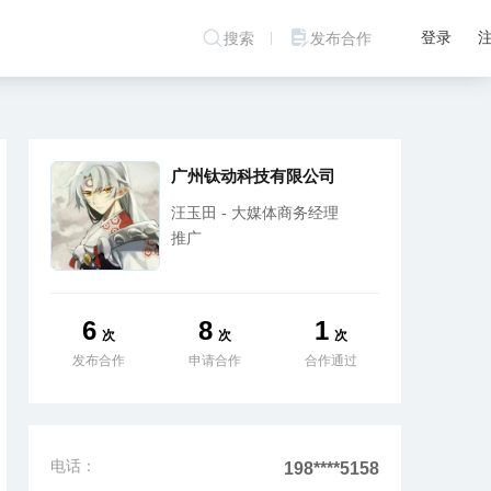
登录
搜索
发布合作
广州钛动科技有限公司
汪玉田 - 大媒体商务经理
推广
6
8
1
次
次
次
发布合作
申请合作
合作通过
电话：
198****5158