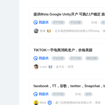
提供Meta Google Unity开户 可跑ZJ户稳定
我提供
区域：
开户代投
平台流量
全
殷瑞
北京瑞思晴网络科技有限公司Rising
-
-
TIKTOK一手电商消耗老户，价格美丽
我提供
平台流量
开户代投
网站流量
皮卡丘
经理
Louis
-
-
facebook，TT，谷歌，twitter，Snapcha
我提供
区域：
开户代投
全球
厦门浣熊熊网络科技有限公司
商务
Mark
-
-