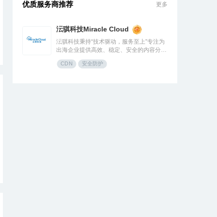
优质服务商推荐
更多
沄骐科技Miracle Cloud
沄骐科技秉持“技术驱动，服务至上”专注为
出海企业提供高效、稳定、安全的内容分发
（CDN）与云服务解决方案，是全球边缘
CDN
安全防护
云领导者Fastly中国区首个合作伙伴。团队
由业内资深专家组成，拥有大规模分布式架
构服务经验，提供全流程技术支持与定制化
方案，曾服务腾讯、快手、网易、Temu、
米哈游、华为等知名企业。