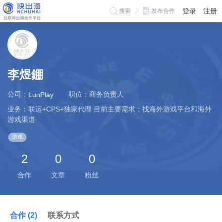
登录
注册
搜索
发布合作
李煜錋
公司：
职位：商务负责人
LunPlay
业务：联运+CPS+独家代理 目前主要需求：找海外游戏平台和海外
游戏渠道
游戏
2
0
0
合作
文章
粉丝
合作 (2)
联系方式