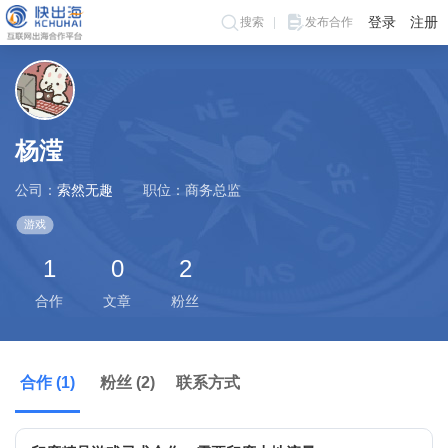
登录
注册
搜索
发布合作
杨滢
公司：
索然无趣
职位：商务总监
游戏
1
0
2
合作
文章
粉丝
合作 (1)
粉丝 (2)
联系方式