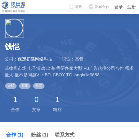
登录
注册
搜索
发布合作
钱恺
公司：
保定初遇网络科技
职位：高管
菲律宾市场 电子游戏 出海 需要多家大型 FB广告代投公司合作 需求
量大 量不是问题V ：BFLCBOY TG:langlaile6688
游戏
应用
电商
1
0
1
合作
文章
粉丝
合作 (1)
粉丝 (1)
联系方式