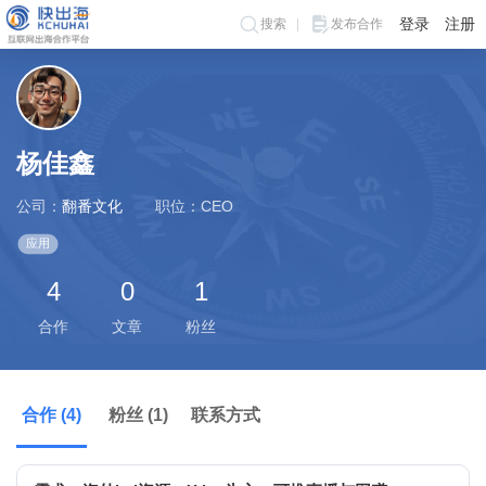
登录
注册
搜索
发布合作
杨佳鑫
公司：
翻番文化
职位：CEO
应用
4
0
1
合作
文章
粉丝
合作 (4)
粉丝 (1)
联系方式