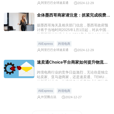
阿里巴巴全球速卖通
2024-12-29
全体墨西哥商家请注意：抓紧完成税费代扣代缴签约
据墨西哥海关及相关部门信息，墨西哥政府预
计将于当地时间2025年1月1日起，对从中国销
往墨西哥的跨境小包0-2500美金征收19%的综
合进口税。
AliExpress
跨境电商
阿里巴巴全球速卖通
2024-12-29
速卖通Choice平台商家如何提升物流服务质量以赢得客户？
跨境电商行业的竞争日益激烈，无论你是独立
站卖家、亚马逊商家，还是速卖通、TEMU上
的新手创业者，物流服务的质量都成为了决定
销量和客户满意度的关键因素之一。
AliExpress
跨境电商
外贸圈点说
2024-12-27