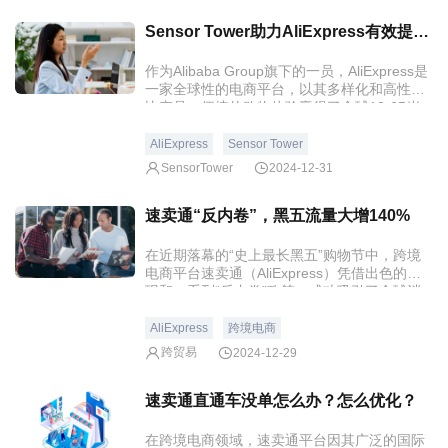
Sensor Tower助力AliExpress有效提升自然新增和商店评分
作为Alibaba Group旗下的一员，AliExpress是
一家全球性的电商平台，以其多样化和高性价
比产品、便捷的购物体验赢得了全球18-65岁
广泛用户群体的青睐。
AliExpress
Sensor Tower
SensorTower
2024-12-31
速卖通“反内卷”，黑五流量大增140%
在近期落幕的“史上最长黑五”购物节中，跨境
电商平台速卖通（AliExpress）凭借出色的表
现和一系列“反内卷”政策，成功吸引了全球消
费者的目光。
AliExpress
跨境电商
跨贸易
2024-12-29
速卖通直通车没单怎么办？怎么优化？
在跨境电商领域，速卖通平台因其广泛的国际