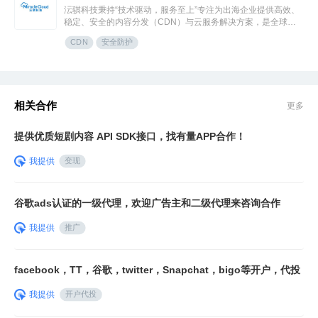
沄骐科技秉持“技术驱动，服务至上”专注为出海企业提供高效、
稳定、安全的内容分发（CDN）与云服务解决方案，是全球边
缘云领导者Fastly中国区首个合作伙伴。团队由业内资深专家组
CDN
安全防护
成，拥有大规模分布式架构服务经验，提供全流程技术支持与定
制化方案，曾服务腾讯、快手、网易、Temu、米哈游、华为等
知名企业。
相关合作
更多
提供优质短剧内容 API SDK接口，找有量APP合作！
我提供
变现
谷歌ads认证的一级代理，欢迎广告主和二级代理来咨询合作
我提供
推广
facebook，TT，谷歌，twitter，Snapchat，bigo等开户，代投
我提供
开户代投