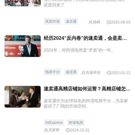
还是回来了
美国市场
速卖通
杨树
2025-06-03
经历2024“反内卷”的速卖通，会是卖家的避风港吗？
2024年，对跨境电商是“矛盾”的一年。
电商平台
速卖通
雨果跨境
2025-01-22
速卖通高精店铺如何运营？高精店铺怎么开？
速卖通作为全球知名的跨境电商平台，为卖家
提供了广阔的市场空间。
AliExpress
跨境电商
卖家网
2024-12-31