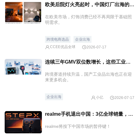
欧美后院灯火亮起时，中国灯厂出海的“黄金十年”正开始
在欧美市场，灯饰消费已经不再局限于基础照
明需求。
跨境电商选品
企业出海
CCEE优品全球
2026-07-17
连续三年GMV双位数增长，这些工业品打开长期增长空间！
跨境赛道持续升温，国产工业品出海也正在迎
来更多机会。
企业出海
小亿
2026-07-17
realme手机退出中国：3亿全球销量，换不来1%国内市场
realme将按下中国市场的暂停键！