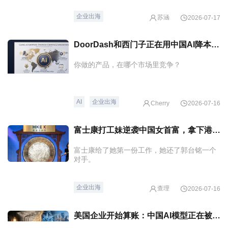
企业出海
苏涵
2026-07-17
DoorDash和西门子正在用中国AI降本，全球AI市场正在分层
你做的产品，在哪个市场里竞争？
AI
企业出海
Cherry
2026-07-16
富士康打工妹逆袭中国女首富，拿下港股年度最大IPO
富士康给了她第一份工作，她还了郭台铭一个
对手。
企业出海
查理
2026-07-16
美国企业开始算账：中国AI模型正在被重新估值