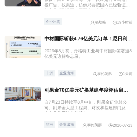
投广告、找渠道，仿佛只要把国内已经验证过
的产品搬到美国，再配上一套英文营销方案，
就能复制第二条增长曲线。从产品定义、品牌
叙事、渠道定价到组织投入的系统重做。
企业出海
杨培峰
19小时前
中材国际斩获4.76亿美元订单！尼日利亚伊托里水泥产能将翻倍至1200万吨！
2026年8月初，丹格特工业与中材国际签署逾8
亿美元谅解备忘录。
非洲
企业出海
泰伦萌酥
1天前
刚果金70亿美元矿换基建年度评估启动，中企聚焦四大赛道
自7月23日持续至8月中旬，刚果金矿业总公
司、刚果金大型工程局、财政和基建部门及中
方企业集团均参与其中。
非洲
企业出海
泰伦萌酥
2026-07-23