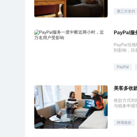
第三方支付
PayPa
PayPa
到影响，目
PayPal
美客多收
收款方式对
与税务申报
跨境收款