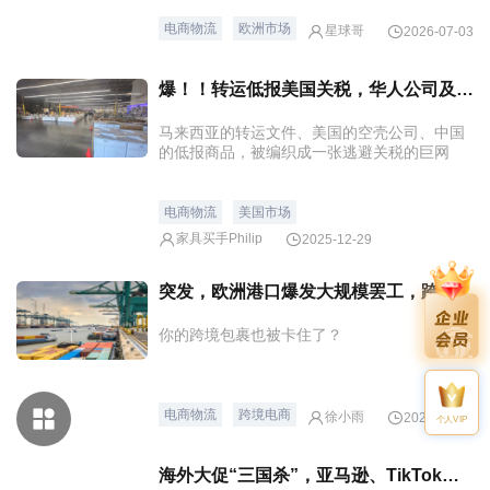
电商物流
欧洲市场
星球哥
2026-07-03
爆！！转运低报美国关税，华人公司及货代面临2.2亿罚款和20年监禁！
马来西亚的转运文件、美国的空壳公司、中国
的低报商品，被编织成一张逃避关税的巨网
电商物流
美国市场
家具买手Philip
2025-12-29
突发，欧洲港口爆发大规模罢工，跨境物流被迫中断
你的跨境包裹也被卡住了？
电商物流
跨境电商
徐小雨
2025-10-13
个人VIP
海外大促“三国杀”，亚马逊、TikTok、Temu正面硬刚，商家如何吃到红利？