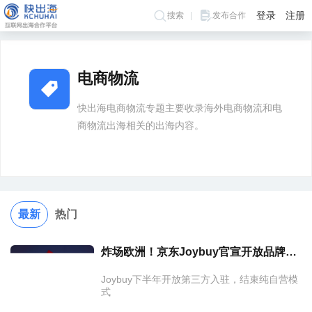
登录
注册
搜索
发布合作
>
>
首页
标签
电商物流
电商物流
快出海电商物流专题主要收录海外电商物流和电
商物流出海相关的出海内容。
最新
热门
炸场欧洲！京东Joybuy官宣开放品牌入驻，1000+中国品牌集体出海，亚马逊坐不住了？
Joybuy下半年开放第三方入驻，结束纯自营模
式