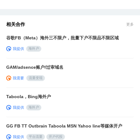
制化方案，曾服务腾讯、快手、网易、Temu、米哈游、华为等
知名企业。
相关合作
更多
谷歌FB（Meta）海外三不限户，批量下户不限品不限区域
我提供
海外户
GAM/adsence账户/过审域名
我需要
流量变现
Taboola，Bing海外户
我提供
海外户
GG FB TT Outbrain Taboola MSN Yahoo line等媒体开户
我提供
平台流量
开户代投