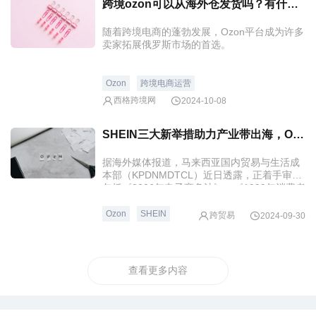
跨境ozon可以从海外仓发货吗？有什么风险？
随着跨境电商的蓬勃发展，Ozon平台成为许多
卖家拓展俄罗斯市场的首选。
Ozon
跨境电商运营
西格跨境网
2024-10-08
SHEIN三大新举措助力产业带出海，Ozon调整推广策略，Wildberries新增潮流板块
据海外媒体报道，马来西亚国内贸易与生活成
本部（KPDNMDTCL）近日透露，正着手审查
包括《2006年电子商务法》、《1999年消费者
权益保护法》及《2012年消费者保护（电子交
易）规定》在内的多项电商相关法律，旨在更
Ozon
SHEIN
跨贸易
2024-09-30
新现有法规框架，以更好地适应电商行业的迅
猛发展。
查看更多内容