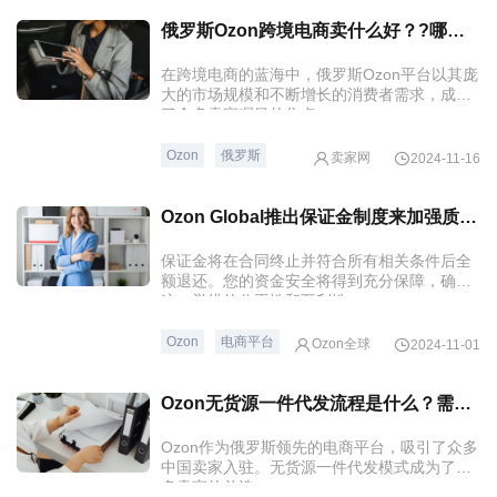
俄罗斯Ozon跨境电商卖什么好？?哪些类目可以选？?
在跨境电商的蓝海中，俄罗斯Ozon平台以其庞
大的市场规模和不断增长的消费者需求，成为
了众多卖家瞩目的焦点。
Ozon
俄罗斯
卖家网
2024-11-16
Ozon Global推出保证金制度来加强质量和合规监管
保证金将在合同终止并符合所有相关条件后全
额退还。您的资金安全将得到充分保障，确保
这一举措的公平性和互利性。
Ozon
电商平台
Ozon全球
2024-11-01
Ozon无货源一件代发流程是什么？需要注意什么？
Ozon作为俄罗斯领先的电商平台，吸引了众多
中国卖家入驻。无货源一件代发模式成为了许
多卖家的首选。