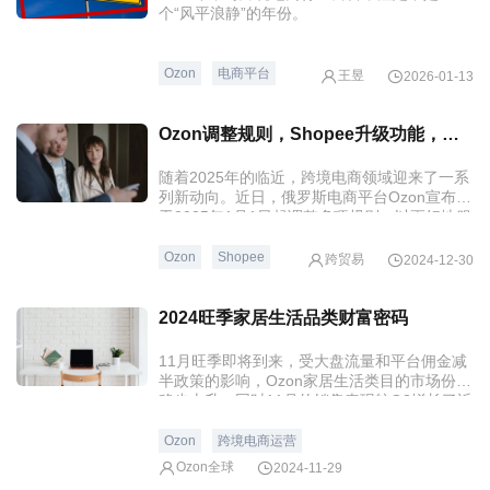
个“风平浪静”的年份。
Ozon
电商平台
王昱
2026-01-13
Ozon调整规则，Shopee升级功能，阿尔巴尼亚禁TikTok一年
随着2025年的临近，跨境电商领域迎来了一系
列新动向。近日，俄罗斯电商平台Ozon宣布将
于2025年1月1日起调整多项规则，以更好地服
务卖家和提升平台运营效率。
Ozon
Shopee
跨贸易
2024-12-30
2024旺季家居生活品类财富密码
11月旺季即将到来，受大盘流量和平台佣金减
半政策的影响，Ozon家居生活类目的市场份额
稳步上升，同时11月的销售表现较Q3增长了近
60%。
Ozon
跨境电商运营
Ozon全球
2024-11-29