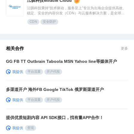
沄骐科技Miracle Cloud
沄骐科技秉持“技术驱动，服务至上”专注为出海企业提供高效、
稳定、安全的内容分发（CDN）与云服务解决方案，是全球边
缘云领导者Fastly中国区首个合作伙伴。团队由业内资深专家组
CDN
安全防护
成，拥有大规模分布式架构服务经验，提供全流程技术支持与定
制化方案，曾服务腾讯、快手、网易、Temu、米哈游、华为等
知名企业。
相关合作
更多
GG FB TT Outbrain Taboola MSN Yahoo line等媒体开户
我提供
平台流量
开户代投
多渠道开户 海外FB Google TikTok 俄罗斯渠道开户
我提供
平台流量
开户代投
提供优质短剧内容 API SDK接口，找有量APP合作！
我提供
变现