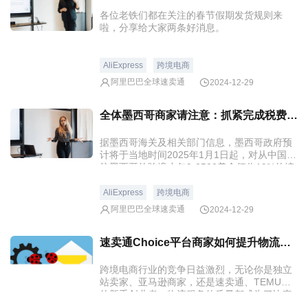
各位老铁们都在关注的春节假期发货规则来
啦，分享给大家两条好消息。
AliExpress
跨境电商
阿里巴巴全球速卖通
2024-12-29
全体墨西哥商家请注意：抓紧完成税费代扣代缴签约
据墨西哥海关及相关部门信息，墨西哥政府预
计将于当地时间2025年1月1日起，对从中国销
往墨西哥的跨境小包0-2500美金征收19%的综
合进口税。
AliExpress
跨境电商
阿里巴巴全球速卖通
2024-12-29
速卖通Choice平台商家如何提升物流服务质量以赢得客户？
跨境电商行业的竞争日益激烈，无论你是独立
站卖家、亚马逊商家，还是速卖通、TEMU上
的新手创业者，物流服务的质量都成为了决定
销量和客户满意度的关键因素之一。