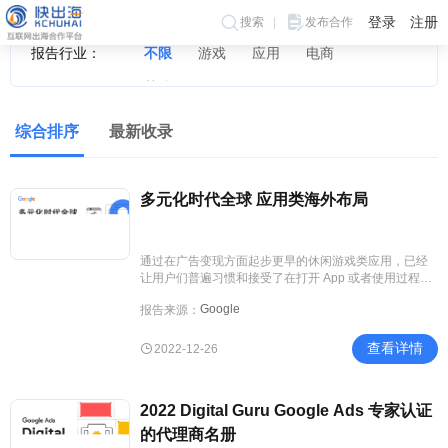
登录
注册
搜索
发布合作
报告行业：
不限
游戏
应用
电商
其他
综合排序
最新收录
多元化时代全球 应用类海外布局
通过在广告变现方面起步更早的休闲游戏类应用，已经
让用户们普遍习惯和接受了在打开 App 或者使用过程中
出现的第三方广告。开发者现在可以不需要顾虑广告带
Google
报告来源：
来的用户体验问题。谷歌《多元化时代全球应用类海外
布局》报告中也为开发者整理出适合自己的赛道的整体
趋势分析与洞察建议。
查看详情
2022-12-26
2022 Digital Guru Google Ads 专家认证
的代理商名册