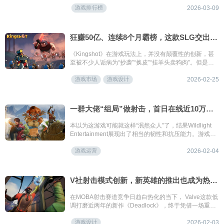
游戏排行榜
出海榜；《Tasty Travels: Merge Game》出海收入再创
2026-03-09
新高，首次进入出海榜前10；《明日方舟：终末地》继1
月新入榜后排名继续攀升至第10名；《崩坏：星穹铁
道》与《偶像梦幻祭2》重回榜单。本期榜单中，二次元
狂赚50亿、连续8个月霸榜，这款SLG交出了上线一年的答卷
产品共计11款。
《Kingshot》在游戏玩法上，并没有颠覆性的创新，甚
至被不少人诟病为“抄袭”“换皮”“挂羊头卖狗肉”。但是仔
细看下来会发现《Kingshot》并不简单，有着三层洋葱
游戏市场
游戏设计
式设计：外层是吸引眼球的塔防RPG，中层是承接与过
2026-02-25
渡的模拟经营，内核则是驱动长期留存的SLG。
一群大佬“组局”做射击，首日在线近10万却挨喷，火速更新口碑逆转？
本以为这游戏可能就这样“泯然众人”了，结果Wildlight
Entertainment展现出了相当的韧性和抗压能力。游戏周
二上线开始积累用户评价，到周六就立马更新了5V5模
游戏运营
式，一周之内更是推了三次更新，算是快速对玩家的反
2026-02-04
馈做了专项优化。
V社射击模式创新，新英雄的推出也成为热度引爆点
在MOBA射击赛道竞争日趋白热化的当下， Valve这款低
调打磨近两年的新作《Deadlock》，终于凭借一场重磅
更新打破沉寂。
游戏设计
2026-02-03