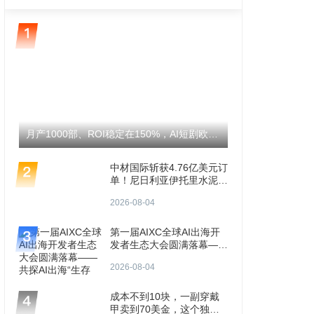
月产1000部、ROI稳定在150%，AI短剧欧美生意怎么跑通？
中材国际斩获4.76亿美元订
单！尼日利亚伊托里水泥产
能将翻倍至1200万吨！
2026-08-04
第一届AIXC全球AI出海开
发者生态大会圆满落幕——
共探AI出海“生存题”
2026-08-04
成本不到10块，一副穿戴
甲卖到70美金，这个独立