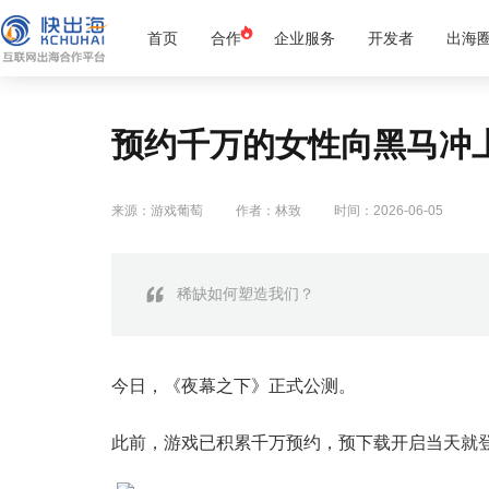
首页
合作
企业服务
开发者
出海
预约千万的女性向黑马冲上
来源：游戏葡萄
作者：林致
时间：2026-06-05
稀缺如何塑造我们？
今日，《夜幕之下》正式公测。
此前，游戏已积累千万预约，预下载开启当天就登上Ap