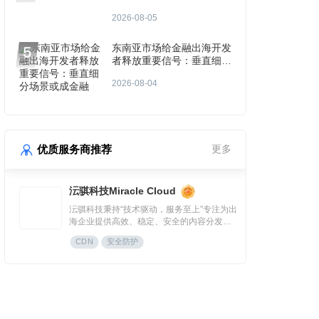
站年入3000万
2026-08-05
东南亚市场给金融出海开发
者释放重要信号：垂直细分
场景或成金融App付费增长
2026-08-04
点？
优质服务商推荐
更多
沄骐科技Miracle Cloud
沄骐科技秉持“技术驱动，服务至上”专注为出
海企业提供高效、稳定、安全的内容分发
（CDN）与云服务解决方案，是全球边缘云
CDN
安全防护
领导者Fastly中国区首个合作伙伴。团队由业
内资深专家组成，拥有大规模分布式架构服
务经验，提供全流程技术支持与定制化方
案，曾服务腾讯、快手、网易、Temu、米哈
游、华为等知名企业。