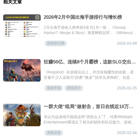
相关文章
2026年2月中国出海手游排行与增长榜
2月出海手游收入榜单前4名与1月一致，《Gossip
Harbor?: Merge & Story》再度蝉联冠军，《Whiteout
Survival》紧随其后位列第2名；《心动小镇》首次入围
游戏排行榜
出海榜；《Tasty Travels: Merge Game》出海收入再创
2026-03-09
新高，首次进入出海榜前10；《明日方舟：终末地》继1
月新入榜后排名继续攀升至第10名；《崩坏：星穹铁
道》与《偶像梦幻祭2》重回榜单。本期榜单中，二次元
狂赚50亿、连续8个月霸榜，这款SLG交出了上线一年的答卷
产品共计11款。
《Kingshot》在游戏玩法上，并没有颠覆性的创新，甚
至被不少人诟病为“抄袭”“换皮”“挂羊头卖狗肉”。但是仔
细看下来会发现《Kingshot》并不简单，有着三层洋葱
游戏市场
游戏设计
式设计：外层是吸引眼球的塔防RPG，中层是承接与过
2026-02-25
渡的模拟经营，内核则是驱动长期留存的SLG。
一群大佬“组局”做射击，首日在线近10万却挨喷，火速更新口碑逆转？
本以为这游戏可能就这样“泯然众人”了，结果Wildlight
Entertainment展现出了相当的韧性和抗压能力。游戏周
二上线开始积累用户评价，到周六就立马更新了5V5模
游戏运营
式，一周之内更是推了三次更新，算是快速对玩家的反
2026-02-04
馈做了专项优化。