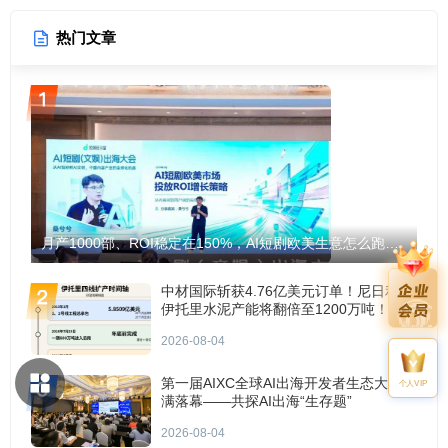
热门文章
月产1000部、ROI稳定在150%，AI短剧欧美生意怎么跑通？
中材国际斩获4.76亿美元订单！尼日利亚
伊托里水泥产能将翻倍至1200万吨！
2026-08-04
第一届AIXC全球AI出海开发者生态大会圆
个人VIP
满落幕——共探AI出海“生存题”
2026-08-04