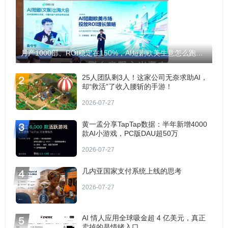
月产1000部、ROI稳定在150%，AI短剧欧美生意怎么跑通？
25人团队剩3人！这家公司无奈求助AI，
却“救活”了收入腰斩的手游！
2026-07-27
黄一孟分享TapTap数据：半年新增4000
款AI小游戏，PC版DAU超50万
2026-07-27
几内亚国家支付系统上线的思考
2026-07-27
AI 情人应用全球吸金超 4 亿美元，真正
卖掉的是情绪入口