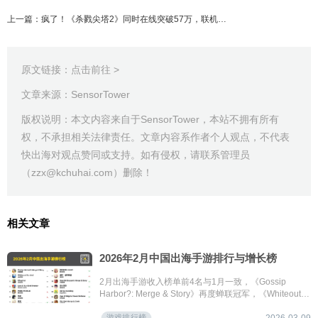
上一篇：疯了！《杀戮尖塔2》同时在线突破57万，联机模式成爆火关键？
原文链接：
点击前往 >
文章来源：SensorTower
版权说明：本文内容来自于SensorTower，本站不拥有所有
权，不承担相关法律责任。文章内容系作者个人观点，不代表
快出海对观点赞同或支持。如有侵权，请联系管理员
（zzx@kchuhai.com）删除！
相关文章
2026年2月中国出海手游排行与增长榜
2月出海手游收入榜单前4名与1月一致，《Gossip
Harbor?: Merge & Story》再度蝉联冠军，《Whiteout
Survival》紧随其后位列第2名；《心动小镇》首次入围
游戏排行榜
出海榜；《Tasty Travels: Merge Game》出海收入再创
2026-03-09