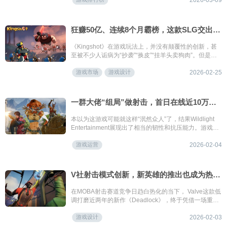
新高，首次进入出海榜前10；《明日方舟：终末地》继1
月新入榜后排名继续攀升至第10名；《崩坏：星穹铁
道》与《偶像梦幻祭2》重回榜单。本期榜单中，二次元
狂赚50亿、连续8个月霸榜，这款SLG交出了上线一年的答卷
产品共计11款。
《Kingshot》在游戏玩法上，并没有颠覆性的创新，甚
至被不少人诟病为“抄袭”“换皮”“挂羊头卖狗肉”。但是仔
细看下来会发现《Kingshot》并不简单，有着三层洋葱
游戏市场
游戏设计
式设计：外层是吸引眼球的塔防RPG，中层是承接与过
2026-02-25
渡的模拟经营，内核则是驱动长期留存的SLG。
一群大佬“组局”做射击，首日在线近10万却挨喷，火速更新口碑逆转？
本以为这游戏可能就这样“泯然众人”了，结果Wildlight
Entertainment展现出了相当的韧性和抗压能力。游戏周
二上线开始积累用户评价，到周六就立马更新了5V5模
游戏运营
式，一周之内更是推了三次更新，算是快速对玩家的反
2026-02-04
馈做了专项优化。
V社射击模式创新，新英雄的推出也成为热度引爆点
在MOBA射击赛道竞争日趋白热化的当下， Valve这款低
调打磨近两年的新作《Deadlock》，终于凭借一场重磅
更新打破沉寂。
游戏设计
2026-02-03