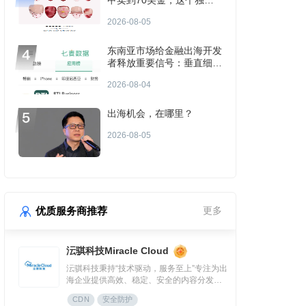
甲卖到70美金，这个独立
站年入3000万
2026-08-05
东南亚市场给金融出海开发
者释放重要信号：垂直细分
场景或成金融App付费增长
2026-08-04
点？
出海机会，在哪里？
2026-08-05
优质服务商推荐
更多
沄骐科技Miracle Cloud
沄骐科技秉持“技术驱动，服务至上”专注为出
海企业提供高效、稳定、安全的内容分发
（CDN）与云服务解决方案，是全球边缘云
CDN
安全防护
领导者Fastly中国区首个合作伙伴。团队由业