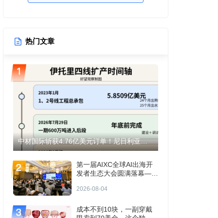
热门文章
中材国际斩获4.76亿美元订单！尼日利亚伊托里水泥产能将翻倍至1200万吨！
第一届AIXC全球AI出海开
发者生态大会圆满落幕——
共探AI出海“生存题”
2026-08-04
成本不到10块，一副穿戴