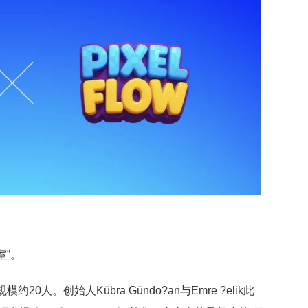
室”。
人。创始人Kübra Gündo?an与Emre ?elik此