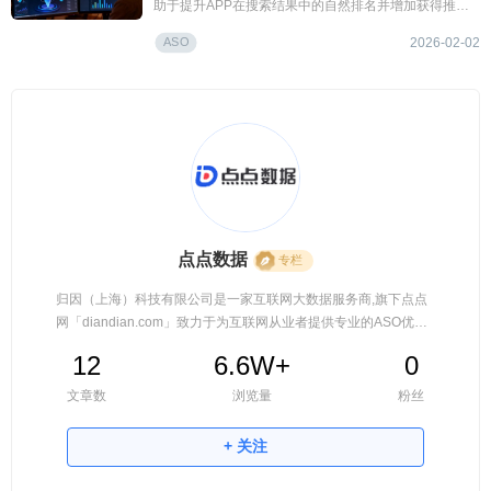
助于提升APP在搜索结果中的自然排名并增加获得推荐
位的机会，从而形成“优化素材→提升转化→获得更多曝
ASO
光→进一步优化”的可持续增长循环；
2026-02-02
点点数据
专栏
归因（上海）科技有限公司是一家互联网大数据服务商,旗下点点
网「diandian.com」致力于为互联网从业者提供专业的ASO优
化、抖音数据、短视频数据、微博数据等服务,为您的工作保驾护
12
6.6W+
0
航。
文章数
浏览量
粉丝
+ 关注