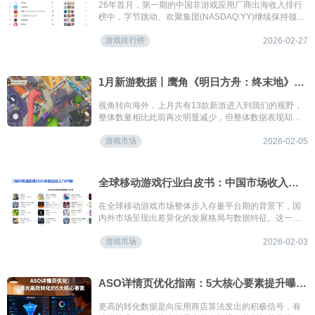
26年首月，第一期的中国非游戏应用厂商出海收入排行
榜中，字节跳动、欢聚集团(NASDAQ:YY)继续保持领先
地位，二者海外收入虽有小幅下滑，但相比其他上榜厂
游戏排行榜
商数据领先优势依旧明显。新年伊始，睿琪软件重返榜
2026-02-27
单第三，旗下植物拍照识别与智能养护应用
《PictureThis》通过新年期间推出的“新年室内植物流行
趋势”、“假日植物伙伴”等活动扭转了继秋冬季以来的收
1月新游数据丨鹰角《明日方舟：终末地》上线两周全球收入超2.4亿元问鼎；《逆战》手游双端数据表现出色；《心动小镇》海外首月下载破千万
入下滑颓势，继而与其旗下其他应用共同推动其上月海
外收入环比增长超52.2%。
视角转向海外，上月共有13款新游进入到我们的视野，
整体数量相比此前再次明显减少，但整体数据表现却不
降反增，头部产品收入端表现亮眼。国内厂商依旧为本
游戏市场
期新游产出的主力，日韩厂商亦有产出。与此同时，或
2026-02-05
由于习俗新年的日期不同，节日已过的情况下，海外其
他地区厂商的表现不复此前的活跃之势。
全球移动游戏行业白皮书：中国市场收入规模达2859亿元，女性玩家数量迅速增长；海外市场双平台下载量显著迁移，全新原创IP产品几乎缺席
在全球移动游戏市场整体步入存量平台期的背景下，国
内外市场呈现出差异化的发展格局与数据特征。这一分
化既源于用户红利消退、竞争格局固化等共性因素，也
游戏市场
受到区域政策环境、渠道生态演变及产品创新节奏等多
2026-02-03
重变量的共同驱动。
ASO详情页优化指南：5大核心要素提升曝光转化率 | 实操方法
更高的转化数据是向应用商店算法发出的积极信号，有