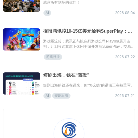
感谢所有到场的你们！
AI
2026-08-04
据报腾讯拟10-15亿美元洽购SuperPlay：一家太赚钱而被“迫售”的明星工作室
游戏圈流传：腾讯正与以色列游戏公司Playtika展开谈
判，计划收购其旗下休闲手游开发商SuperPlay，交易估
值区间预计介于10亿至15亿美元
游戏行业
2026-07-22
短剧出海，钱在“蒸发”
短剧出海的钱还在进来，但“怎么赚”的逻辑正在被重写。
AI
短剧出海
2026-07-21