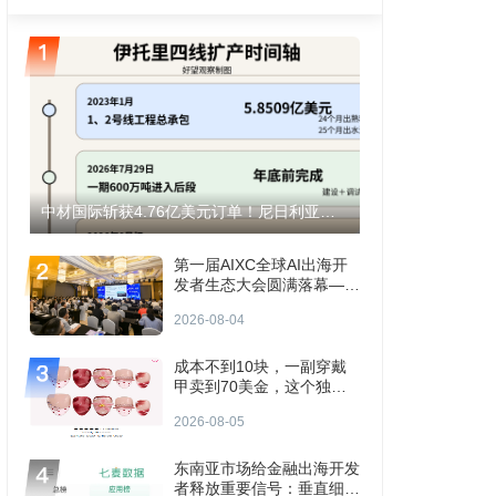
中材国际斩获4.76亿美元订单！尼日利亚伊托里水泥产能将翻倍至1200万吨！
第一届AIXC全球AI出海开
发者生态大会圆满落幕——
共探AI出海“生存题”
2026-08-04
成本不到10块，一副穿戴
甲卖到70美金，这个独立
站年入3000万
2026-08-05
东南亚市场给金融出海开发
者释放重要信号：垂直细分