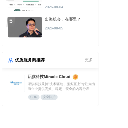
场景或成金融App付费增长
2026-08-04
点？
出海机会，在哪里？
2026-08-05
优质服务商推荐
更多
沄骐科技Miracle Cloud
沄骐科技秉持“技术驱动，服务至上”专注为出
海企业提供高效、稳定、安全的内容分发
（CDN）与云服务解决方案，是全球边缘云
CDN
安全防护
领导者Fastly中国区首个合作伙伴。团队由业
内资深专家组成，拥有大规模分布式架构服
务经验，提供全流程技术支持与定制化方
案，曾服务腾讯、快手、网易、Temu、米哈
游、华为等知名企业。