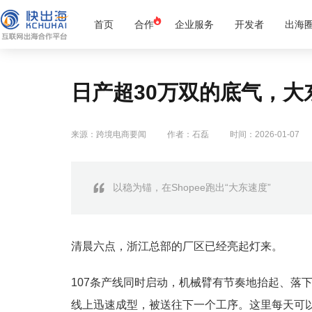
首页
合作
企业服务
开发者
出海
日产超30万双的底气，大东
来源：跨境电商要闻
作者：石磊
时间：2026-01-07
以稳为锚，在Shopee跑出“大东速度”
清晨六点，浙江总部的厂区已经亮起灯来。
107条产线同时启动，机械臂有节奏地抬起、落
线上迅速成型，被送往下一个工序。这里每天可以生