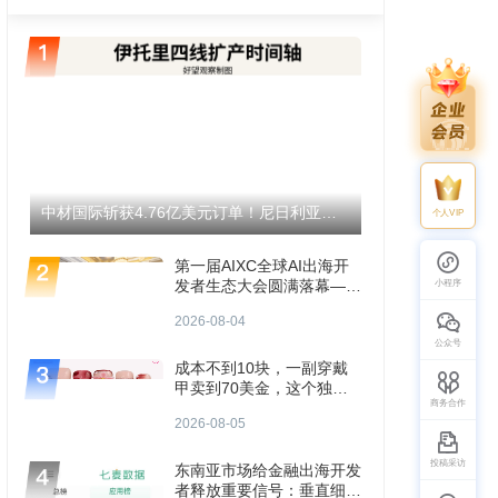
中材国际斩获4.76亿美元订单！尼日利亚伊托里水泥产能将翻倍至1200万吨！
个人VIP
第一届AIXC全球AI出海开
发者生态大会圆满落幕——
小程序
共探AI出海“生存题”
2026-08-04
公众号
成本不到10块，一副穿戴
甲卖到70美金，这个独立
商务合作
站年入3000万
2026-08-05
投稿采访
东南亚市场给金融出海开发
者释放重要信号：垂直细分