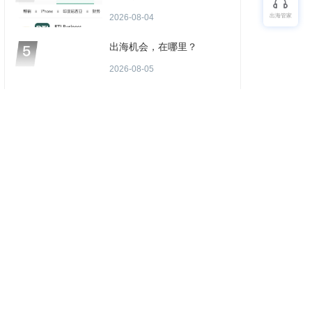
场景或成金融App付费增长
2026-08-04
出海管家
点？
出海机会，在哪里？
2026-08-05
优质服务商推荐
更多
沄骐科技Miracle Cloud
沄骐科技秉持“技术驱动，服务至上”专注为出
海企业提供高效、稳定、安全的内容分发
（CDN）与云服务解决方案，是全球边缘云
CDN
安全防护
领导者Fastly中国区首个合作伙伴。团队由业
内资深专家组成，拥有大规模分布式架构服
务经验，提供全流程技术支持与定制化方
案，曾服务腾讯、快手、网易、Temu、米哈
游、华为等知名企业。