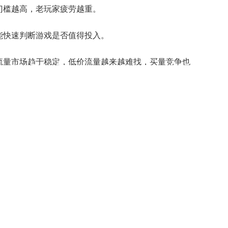
门槛越高，老玩家疲劳越重。
能快速判断游戏是否值得投入。
流量市场趋于稳定，低价流量越来越难找，买量竞争也
理解新套路表现出的欲望不高。
，而付费压力越大，玩家的游戏体验就越差，留存意愿
个阶段，立马社区各种节奏。
差，体验重复，只有靠高福利才能和竞品维持在同一体