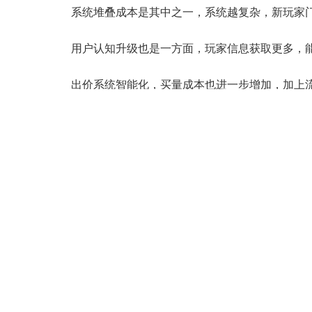
系统堆叠成本是其中之一，系统越复杂，新玩家
用户认知升级也是一方面，玩家信息获取更多，
出价系统智能化，买量成本也进一步增加，加上
趋于激烈。
同时，玩家对游戏的认知开始固化，对于学习和
矛盾之处为，展示流程迫使新产品提高付费强度
越低。
某些产品在刚上线的时候口碑很好，一旦过了某
不是说玩家突然变了，而是游戏本身的可玩性很