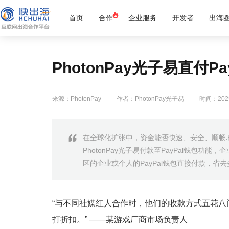
首页
合作
企业服务
开发者
出海
PhotonPay光子易直付
来源：PhotonPay
作者：PhotonPay光子易
时间：2025
在全球化扩张中，资金能否快速、安全、顺畅
PhotonPay光子易付款至PayPal钱包功能
区的企业或个人的PayPal钱包直接付款，省
“与不同社媒红人合作时，他们的收款方式五花
打折扣。” ——某游戏厂商市场负责人