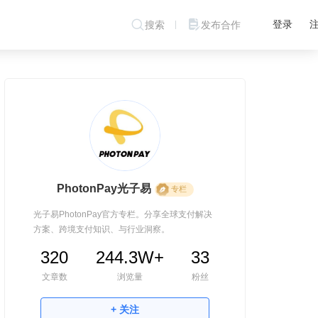
登录
搜索
发布合作
PhotonPay光子易
专栏
光子易PhotonPay官方专栏。分享全球支付解决
方案、跨境支付知识、与行业洞察。
320
244.3W+
33
文章数
浏览量
粉丝
+ 关注