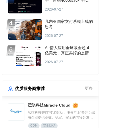
半年新增4000款AI小游
戏，PC版DAU超50万
2026-07-27
几内亚国家支付系统上线的
思考
2026-07-27
AI 情人应用全球吸金超 4
亿美元，真正卖掉的是情绪
入口
2026-07-27
优质服务商推荐
更多
沄骐科技Miracle Cloud
沄骐科技秉持“技术驱动，服务至上”专注为出
海企业提供高效、稳定、安全的内容分发
（CDN）与云服务解决方案，是全球边缘云
CDN
安全防护
领导者Fastly中国区首个合作伙伴。团队由业