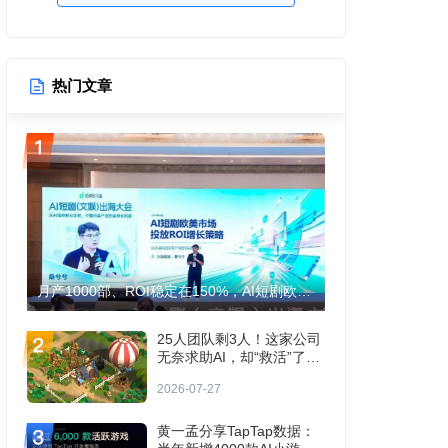
热门文章
月产1000部、ROI稳定在150%，AI短剧欧美生意怎么跑通？
25人团队剩3人！这家公司
无奈求助AI，却“救活”了收
入腰斩的手游！
2026-07-27
黄一孟分享TapTap数据：