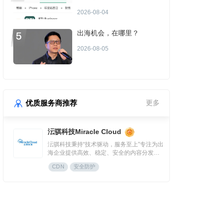
场景或成金融App付费增长
2026-08-04
点？
出海机会，在哪里？
2026-08-05
优质服务商推荐
更多
沄骐科技Miracle Cloud
沄骐科技秉持“技术驱动，服务至上”专注为出
海企业提供高效、稳定、安全的内容分发
（CDN）与云服务解决方案，是全球边缘云
CDN
安全防护
领导者Fastly中国区首个合作伙伴。团队由业
内资深专家组成，拥有大规模分布式架构服
务经验，提供全流程技术支持与定制化方
案，曾服务腾讯、快手、网易、Temu、米哈
游、华为等知名企业。