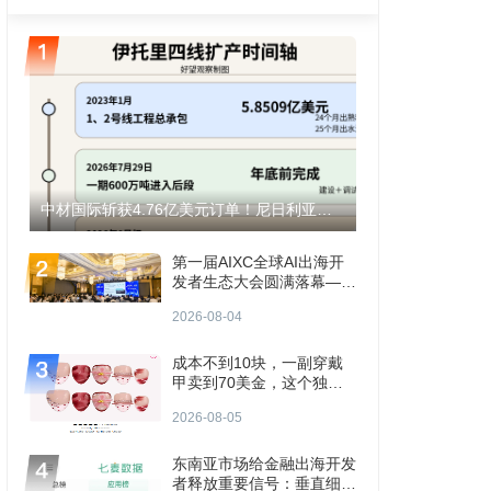
中材国际斩获4.76亿美元订单！尼日利亚伊托里水泥产能将翻倍至1200万吨！
第一届AIXC全球AI出海开
发者生态大会圆满落幕——
共探AI出海“生存题”
2026-08-04
成本不到10块，一副穿戴
甲卖到70美金，这个独立
站年入3000万
2026-08-05
东南亚市场给金融出海开发
者释放重要信号：垂直细分