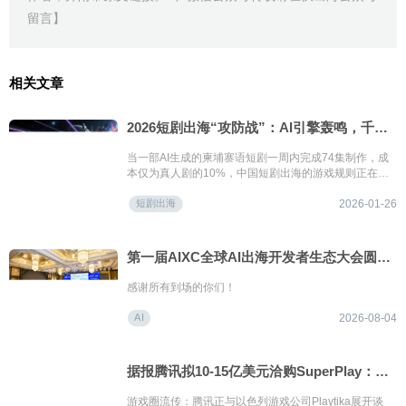
留言】
相关文章
2026短剧出海“攻防战”：AI引擎轰鸣，千亿赛道谁主沉浮？
当一部AI生成的柬埔寨语短剧一周内完成74集制作，成
本仅为真人剧的10%，中国短剧出海的游戏规则正在被
重新定义。
短剧出海
2026-01-26
第一届AIXC全球AI出海开发者生态大会圆满落幕——共探AI出海“生存题”
感谢所有到场的你们！
AI
2026-08-04
据报腾讯拟10-15亿美元洽购SuperPlay：一家太赚钱而被“迫售”的明星工作室
游戏圈流传：腾讯正与以色列游戏公司Playtika展开谈