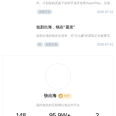
判，计划收购其旗下休闲手游开发商SuperPlay，交易估
值区间预计介于10亿至15亿美元
游戏行业
2026-07-22
短剧出海，钱在“蒸发”
短剧出海的钱还在进来，但“怎么赚”的逻辑正在被重写。
AI
短剧出海
2026-07-21
快出海
专栏
国内领先的互联网出海合作平台
148
95.9W+
2