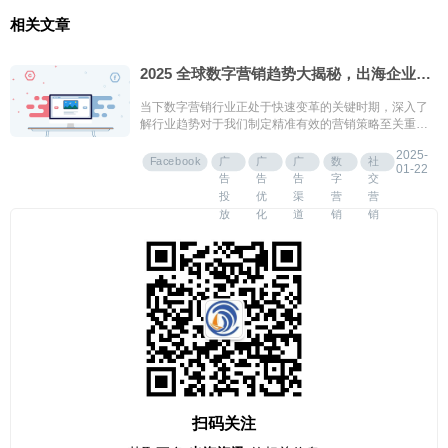
相关文章
2025 全球数字营销趋势大揭秘，出海企业必看！
当下数字营销行业正处于快速变革的关键时期，深入了
解行业趋势对于我们制定精准有效的营销策略至关重
要。
2025-
Facebook
广
广
广
数
社
01-22
告
告
告
字
交
投
优
渠
营
营
放
化
道
销
销
扫码关注