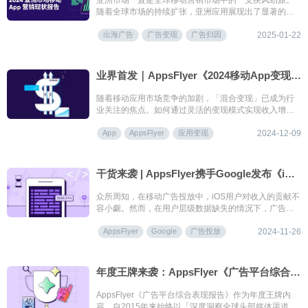
亚洲市场一直是全球移动营销市场中的一支疾风劲旅。
随着全球市场的持续扩张，亚洲应用展现出了显著的增
长势头，不仅在本土市场占据主导地位，更在全球范围
出海广告
广告变现
广告归因
内掀起了新的浪潮。
2025-01-22
业界首发｜AppsFlyer《2024移动App变现现状报告》为您带来独家洞察
随着移动应用市场竞争的加剧，「混合变现」已成为行
业关注的焦点。如何通过灵活的变现模式实现收入增
长，同时避免蚕食现有模式的收益，这些都是应用开发
App
AppsFlyer
应用变现
者和广告主制定变现策略时需要考虑的关键问题。
2024-12-09
干货来袭 | AppsFlyer携手Google发布《iOS广告投放实战手册》
众所周知，在移动广告投放中，iOS用户对收入的贡献不
容小觑。然而，在用户层级数据缺失的情况下，广告主
应如何进行有效衡量，提高广告支出回报率呢（ROAS）
AppsFlyer
Google
广告投放
呢？
2024-11-26
年度王牌来袭：AppsFlyer《广告平台综合表现报告》第17版重磅发布！
AppsFlyer《广告平台综合表现报告》作为年度王牌内
容，自2015年来始终以「深度洞察全球头部媒体渠道表