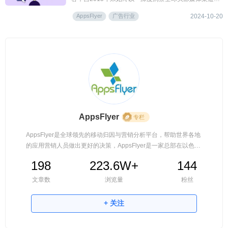
现」为出发点，旨在为广告主呈现移动营销发展风向，
AppsFlyer
广告行业
助力其实现合理分配预算、提升投放表现。
2024-10-20
AppsFlyer
专栏
AppsFlyer是全球领先的移动归因与营销分析平台，帮助世界各地
的应用营销人员做出更好的决策，AppsFlyer是一家总部在以色列
的创业公司，专注于移动广告效果监控和数据分析。基于几家第
198
223.6W+
144
三方公司的评估，我们占据了国内移动互联网出海80%的市场份
额。
文章数
浏览量
粉丝
+ 关注