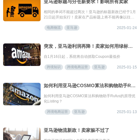
亚马逊标题与分仓新要求！影响所有卖家
相同的单词不能超过两次！亚马逊的标题新政已经于1月
21日起开始实行！卖家在产品标题上将不能再像以往一
样随心所欲。
电商物流
亚马逊
2025-01-24
突发，亚马逊利润再降！卖家如何用绿标策略逆风翻盘？
自1月16日起，系统将自动抓取Coupon最低价
跨境知识
跨境电商运营
亚马逊
2025-01-15
如何利用亚马逊COSMO算法和购物助手Rufus的原理优化Listing？（含实操）
如何利用亚马逊COSMO算法和购物助手Rufus的原理优
化Listing？
跨境电商运营
亚马逊
2025-01-13
亚马逊物流新政！卖家躲不过了