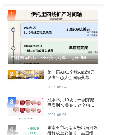
中材国际斩获4.76亿美元订单！尼日利亚伊托里水泥产能将翻倍至1200万吨！
第一届AIXC全球AI出海开
发者生态大会圆满落幕——
共探AI出海“生存题”
2026-08-04
成本不到10块，一副穿戴
甲卖到70美金，这个独立
站年入3000万
2026-08-05
东南亚市场给金融出海开发
者释放重要信号：垂直细分