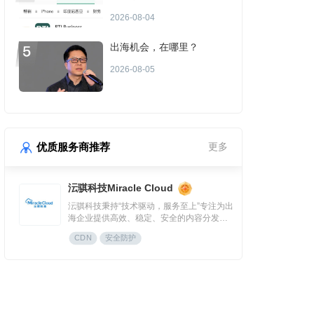
场景或成金融App付费增长
2026-08-04
点？
出海机会，在哪里？
2026-08-05
优质服务商推荐
更多
沄骐科技Miracle Cloud
沄骐科技秉持“技术驱动，服务至上”专注为出
海企业提供高效、稳定、安全的内容分发
（CDN）与云服务解决方案，是全球边缘云
CDN
安全防护
领导者Fastly中国区首个合作伙伴。团队由业
内资深专家组成，拥有大规模分布式架构服
务经验，提供全流程技术支持与定制化方
案，曾服务腾讯、快手、网易、Temu、米哈
游、华为等知名企业。