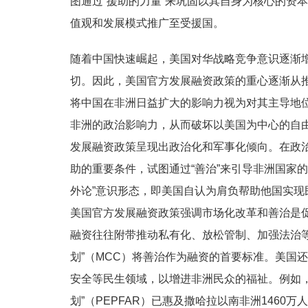
图通过“援助的力量”来巩固以其自身为核心的资
值观和发展模式推广至受援国。
随着中国快速崛起，美国对华战略竞争意识逐渐
切。因此，美国官方发展融资政策的重心逐渐从
将中国在非洲日益扩大的影响力视为对其主导地位
非洲的政治影响力，从而破坏以美国为中心的自
发展融资政策呈现出政治化和军事化倾向。在政治
助的重要条件，试图通过“善治”来引导非洲国家
外论”意识形态，即美国自认为肩负帮助他国实
美国官方发展融资政策强调市场化改革和善治是
融资往往附带推动私有化、放松管制、加强法治
划”（MCC）将善治作为融资的首要标准。美国
安全等民生领域，以增进非洲民众的福祉。例如，
划”（PEPFAR）已惠及撒哈拉以南非洲1460万