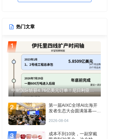
热门文章
中材国际斩获4.76亿美元订单！尼日利亚伊托里水泥产能将翻倍至1200万吨！
第一届AIXC全球AI出海开
发者生态大会圆满落幕——
共探AI出海“生存题”
2026-08-04
成本不到10块，一副穿戴