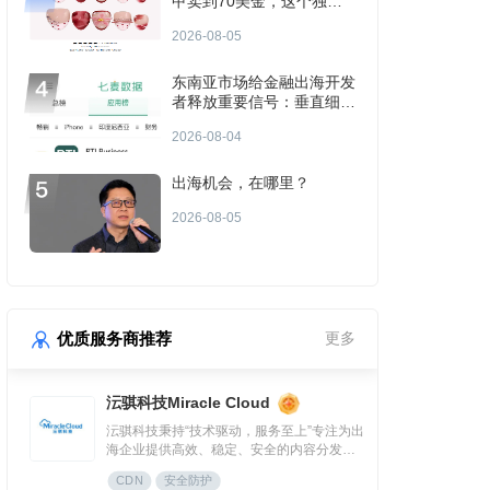
甲卖到70美金，这个独立
站年入3000万
2026-08-05
东南亚市场给金融出海开发
者释放重要信号：垂直细分
场景或成金融App付费增长
2026-08-04
点？
出海机会，在哪里？
2026-08-05
优质服务商推荐
更多
沄骐科技Miracle Cloud
沄骐科技秉持“技术驱动，服务至上”专注为出
海企业提供高效、稳定、安全的内容分发
（CDN）与云服务解决方案，是全球边缘云
CDN
安全防护
领导者Fastly中国区首个合作伙伴。团队由业