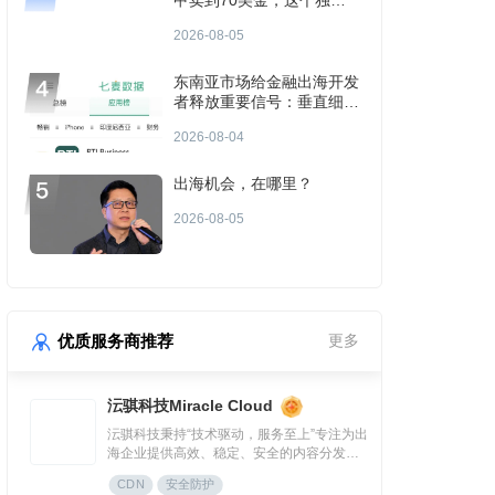
甲卖到70美金，这个独立
站年入3000万
2026-08-05
东南亚市场给金融出海开发
者释放重要信号：垂直细分
场景或成金融App付费增长
2026-08-04
点？
出海机会，在哪里？
2026-08-05
优质服务商推荐
更多
沄骐科技Miracle Cloud
沄骐科技秉持“技术驱动，服务至上”专注为出
海企业提供高效、稳定、安全的内容分发
（CDN）与云服务解决方案，是全球边缘云
CDN
安全防护
领导者Fastly中国区首个合作伙伴。团队由业