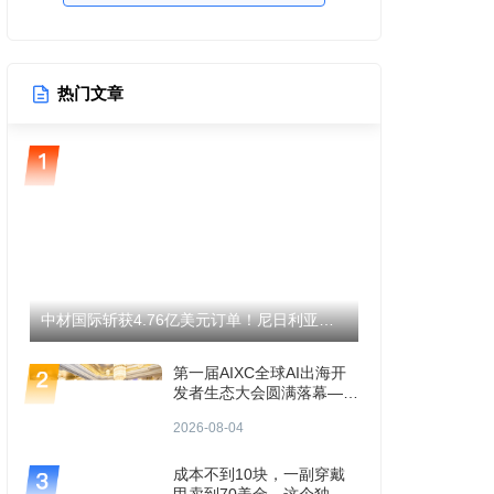
热门文章
中材国际斩获4.76亿美元订单！尼日利亚伊托里水泥产能将翻倍至1200万吨！
第一届AIXC全球AI出海开
发者生态大会圆满落幕——
共探AI出海“生存题”
2026-08-04
成本不到10块，一副穿戴