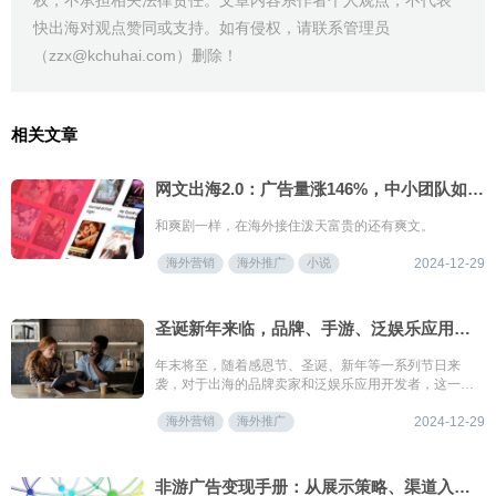
权，不承担相关法律责任。文章内容系作者个人观点，不代表
快出海对观点赞同或支持。如有侵权，请联系管理员
（zzx@kchuhai.com）删除！
相关文章
网文出海2.0：广告量涨146%，中小团队如何应对新的挑战？
和爽剧一样，在海外接住泼天富贵的还有爽文。
海外营销
海外推广
小说
2024-12-29
圣诞新年来临，品牌、手游、泛娱乐应用如何抓住抢量旺季？
年末将至，随着感恩节、圣诞、新年等一系列节日来
袭，对于出海的品牌卖家和泛娱乐应用开发者，这一假
日季也成为了海外流量高峰期，是一年当中获客增长的
海外营销
海外推广
黄金节点。
2024-12-29
非游广告变现手册：从展示策略、渠道入手，开启短剧、AI等非游戏应用的混变模式