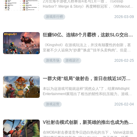
2月出海手游收入榜单前4名与1月一致，《Gossip
Harbor?: Merge & Story》再度蝉联冠军，《Whiteout
Survival》紧随其后位列第2名；《心动小镇》首次入围
游戏排行榜
出海榜；《Tasty Travels: Merge Game》出海收入再创
2026-03-09
新高，首次进入出海榜前10；《明日方舟：终末地》继1
月新入榜后排名继续攀升至第10名；《崩坏：星穹铁
道》与《偶像梦幻祭2》重回榜单。本期榜单中，二次元
狂赚50亿、连续8个月霸榜，这款SLG交出了上线一年的答卷
产品共计11款。
《Kingshot》在游戏玩法上，并没有颠覆性的创新，甚
至被不少人诟病为“抄袭”“换皮”“挂羊头卖狗肉”。但是仔
细看下来会发现《Kingshot》并不简单，有着三层洋葱
游戏市场
游戏设计
式设计：外层是吸引眼球的塔防RPG，中层是承接与过
2026-02-25
渡的模拟经营，内核则是驱动长期留存的SLG。
一群大佬“组局”做射击，首日在线近10万却挨喷，火速更新口碑逆转？
本以为这游戏可能就这样“泯然众人”了，结果Wildlight
Entertainment展现出了相当的韧性和抗压能力。游戏周
二上线开始积累用户评价，到周六就立马更新了5V5模
游戏运营
式，一周之内更是推了三次更新，算是快速对玩家的反
2026-02-04
馈做了专项优化。
V社射击模式创新，新英雄的推出也成为热度引爆点
在MOBA射击赛道竞争日趋白热化的当下， Valve这款低