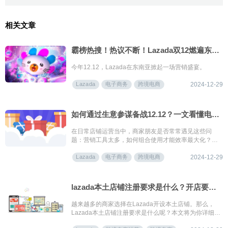
相关文章
霸榜热搜！热议不断！Lazada双12燃遍东南亚
今年12.12，Lazada在东南亚掀起一场营销盛宴。
Lazada
电子商务
跨境电商
2024-12-29
如何通过生意参谋备战12.12？一文看懂电商运营黄金公式
在日常店铺运营当中，商家朋友是否常常遇见这些问
题：营销工具太多，如何组合使用才能效率最大化？大
促前上架大量新品，却迟迟没有出单？爆款销售额数据
Lazada
电子商务
跨境电商
下降却找不到原因？
2024-12-29
lazada本土店铺注册要求是什么？开店要交多少钱？
越来越多的商家选择在Lazada开设本土店铺。那么，
Lazada本土店铺注册要求是什么呢？本文将为你详细解
答，助你顺利开启电商事业。