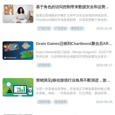
基于角色的访问控制带来数据安全和运营效率提升
随着运营规模的不断扩大和平台安全标准的持续加强，
Chartboost顺应市场发展趋势，目前采用基于角色的访
问控制（简称RBAC），这一功能将有助于平台整体的数
广告行业
广告投放
数据安全
据保护和运营效率的提升。
2024-11-01
Gram Games迁移到Chartboost聚合后ARPDAU提升23%
Gram Games的热门游戏《Merge Dragons!》自2017年
发布以来，以其独特的合成建造和冒险探索玩法多次跻
身解谜冒险类游戏热门榜。
应用变现
2024-06-17
营销洞见|移动游戏行业格局不断演进，游戏开发者如何拓展收入来源？
为进一步加速业务增长，开发者正不断探索新的收入增
长策略，例如，一些角色扮演、社交博彩、模拟经营和
益智解谜等传统内购游戏也开启了广告变现作为额外的
游戏市场
移动游戏
收入增长来源。
2024-05-28