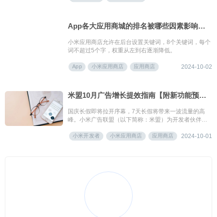
App各大应用商城的排名被哪些因素影响着？（小米/vivo篇）
小米应用商店允许在后台设置关键词，8个关键词，每个
词不超过5个字，权重从左到右逐渐降低。
App
小米应用商店
应用商店
2024-10-02
米盟10月广告增长提效指南【附新功能预告】
国庆长假即将拉开序幕，7天长假将带来一波流量的高
峰。小米广告联盟（以下简称：米盟）为开发者伙伴带
来了10月广告增长提效指南，内含eCPM趋势和预算分
小米开发者
小米应用商店
应用商店
布预估、变现提效Tips、新功能爆料，助力开发者伙伴
2024-10-01
在小长假期间高效地把握预算节奏、提前精准布局，实
现量效双赢！