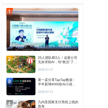
月产1000部、ROI稳定在150%，AI短剧欧美生意怎么跑通？
25人团队剩3人！这家公司
无奈求助AI，却“救活”了收
入腰斩的手游！
2026-07-27
黄一孟分享TapTap数据：
半年新增4000款AI小游
戏，PC版DAU超50万
2026-07-27
几内亚国家支付系统上线的
思考