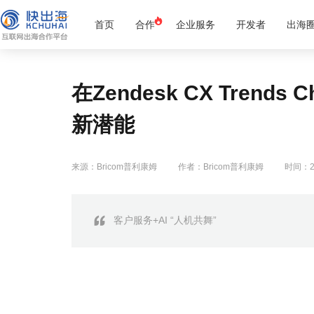
首页
合作
企业服务
开发者
出海
在Zendesk CX Trend
新潜能
来源：Bricom普利康姆
作者：Bricom普利康姆
时间：20
客户服务+AI “人机共舞”